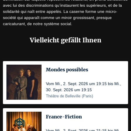
avec lui des discriminations qu’instaurent les supérieurs, et de la 
solidarité qui naît entre appelés. La caserne forme une micro-
société qui apparaît comme un miroir grossissant, presque 
caricaturant, de notre système social.
Vielleicht gefällt Ihnen
Mondes possibles
Vom Mi., 2. Sept. 2026 um 19:15 bis Mi.,
30. Sept. 2026 um 19:15
Théâtre de Belleville
(
Paris
)
France-Fiction
Vom Mi., 2. Sept. 2026 um 21:15 bis Mi.,