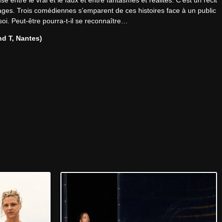
entre le vrai et le faux et entre fantasmes et réalités. C’est un récit 
ages. Trois comédiennes s’emparent de ces histoires face à un public 
oi. Peut-être pourra-t-il se reconnaître…
nd T, Nantes)